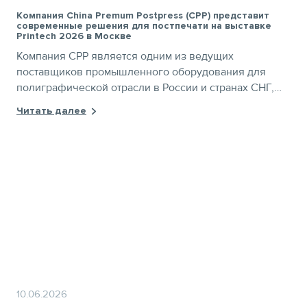
Компания China Premum Postpress (CPP) представит
современные решения для постпечати на выставке
Printech 2026 в Москве
Компания CPP является одним из ведущих
поставщиков промышленного оборудования для
полиграфической отрасли в России и странах СНГ,
также им осуществляется сервисное обслуживание,
Читать далее
технологическая поддержка, поставка оригинальных
запчастей
10.06.2026