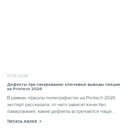
награждения лауреатов PART Award и участников
RosUpack. Получите бесплатный билет по промокоду
PTNEWS
17.06.2026
Дефекты при лакировании: ключевые выводы лекции
на Printech 2026
В рамках «Школы полиграфиста» на Printech 2026
эксперт рассказала, от чего зависит качество
лакирования, какие дефекты встречаются чаще
всего и как их предотвращать на практике.
Читать далее