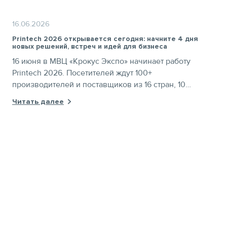
16.06.2026
Printech 2026 открывается сегодня: начните 4 дня
новых решений, встреч и идей для бизнеса
16 июня в МВЦ «Крокус Экспо» начинает работу
Printech 2026. Посетителей ждут 100+
производителей и поставщиков из 16 стран, 10
разделов экспозиции, деловая программа в двух
Читать далее
конференц-залах и доступ к расширенной
экспозиции RosUpack по одному билету. Получите
бесплатный билет по промокоду PTNEWS