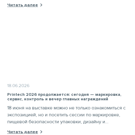
разобрали важность правильного выбора риббонов,
Читать далее
этикеток и способов печати, а также поделились
профессиональным опытом нанесения маркировки.
18.06.2026
Printech 2026 продолжается: сегодня — маркировка,
сервис, контроль и вечер главных награждений
18 июня на выставке можно не только ознакомиться с
экспозицией, но и посетить сессии по маркировке,
пищевой безопасности упаковки, дизайну и
спецэффектам, а вечером — церемонию
Читать далее