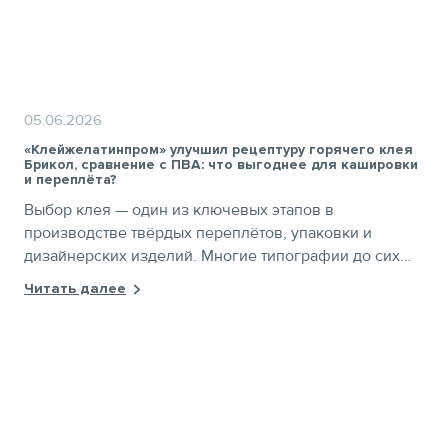
05.06.2026
«Клейжелатинпром» улучшил рецептуру горячего клея
Брикол, сравнение с ПВА: что выгоднее для кашировки
и переплёта?
Выбор клея — один из ключевых этапов в
производстве твёрдых переплётов, упаковки и
дизайнерских изделий. Многие типографии до сих
пор используют привычный ПВА, но всё чаще
Читать далее
производители переходят на натуральный
желатиновый клей БРИКОЛ